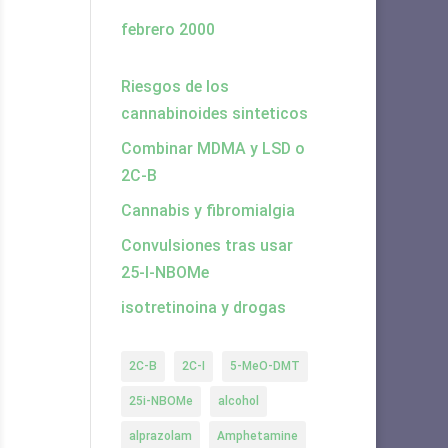
febrero 2000
Riesgos de los
cannabinoides sinteticos
Combinar MDMA y LSD o
2C-B
Cannabis y fibromialgia
Convulsiones tras usar
25-I-NBOMe
isotretinoina y drogas
2C-B
2C-I
5-MeO-DMT
25i-NBOMe
alcohol
alprazolam
Amphetamine