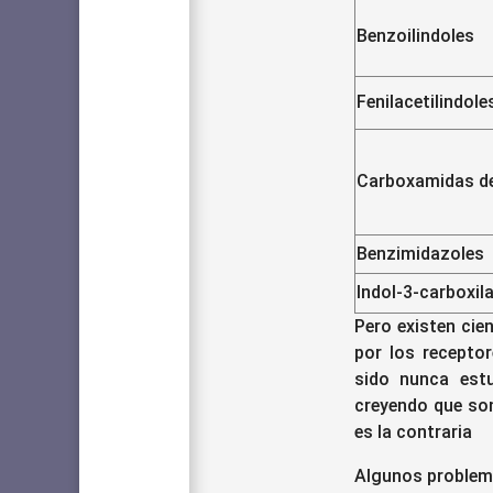
Benzoilindoles
Fenilacetilindole
Carboxamidas de
Benzimidazoles
Indol-3-carboxil
Pero existen cie
por los recepto
sido nunca est
creyendo que son
es la contraria
Algunos problema