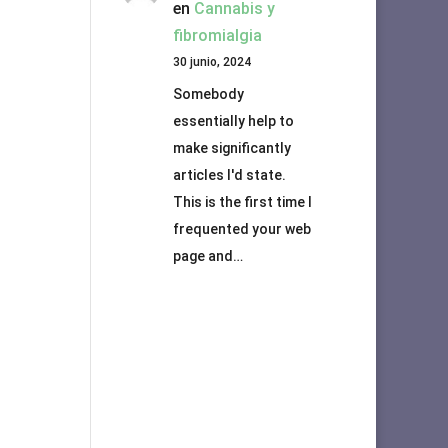
en
Cannabis y
fibromialgia
30 junio, 2024
Somebody
essentially help to
make significantly
articles I'd state.
This is the first time I
frequented your web
page and…