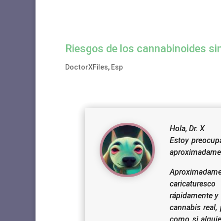
Riesgos de los cannabinoides si
DoctorXFiles
,
Esp
Hola, Dr. X
Estoy preocupa
aproximadament
Aproximadam
caricaturesc
rápidamente y 
cannabis real,
como si alguie