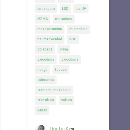
lorazepam
LSD
luz UV
MDMA
metadona
metoxetamina
microdosis
neurotoxicidad
NSP
opiaceos
orina
oxicodnoa
oxicodona
riesgo
tabaco
tolerancia
tramadol metadona
tranxilium
valium
xanax
DoctorX
en