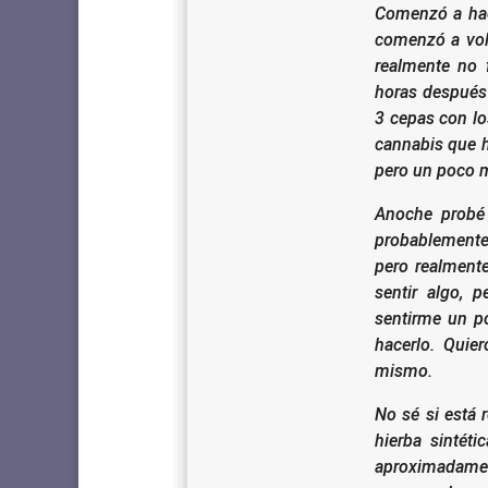
Comenzó a hac
comenzó a vol
realmente no
horas después
3 cepas con l
cannabis que 
pero un poco m
Anoche probé
probablemente 
pero realment
sentir algo, 
sentirme un p
hacerlo.
Quier
mismo.
No sé si está
hierba sintét
aproximadamen