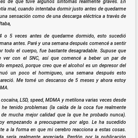
és de que tuve algunos síntomas realmente graves.
En
tía mal, cuando intentaba dormir justo antes de quedarme
una sensación como de una descarga eléctrica a través de
taba,
 4 o 5 veces antes de quedarme dormido, esto sucedió
emana antes. Paré y una semana después comencé a sentir
r todo el cuerpo, fue bastante desagradable.
Supuse que
ue ver con el SNC, así que comencé a beber un par de
o empezó, porque creo que el alcohol es un depresor del
enuó un poco el hormigueo, una semana después esto
areció. Me tomé un descanso de 5 meses y ahora estoy
DMA.
cocaína, LSD, speed, MDMA y metilona varias veces desde
 he tenido problemas (la caída de la coca fue realmente
a de mucha mejor calidad que la que he probado nunca).
toy empezando a preocuparme por algo. Le ha sucedido
e a la forma en que mi cerebro reacciona a estas cosas.
da sería realmente apreciada.
Perdón por la publicación