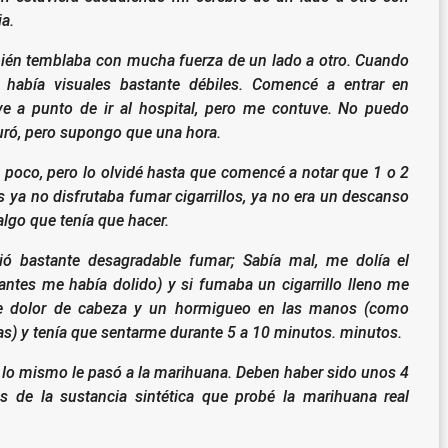
a.
ién temblaba con mucha fuerza de un lado a otro.
Cuando
s había visuales bastante débiles. Comencé a entrar en
ve a punto de ir al hospital, pero me contuve. No puedo
uró, pero supongo que una hora.
poco, pero lo olvidé hasta que comencé a notar que 1 o 2
ya no disfrutaba fumar cigarrillos, ya no era un descanso
 algo que tenía que hacer.
ió bastante desagradable fumar;
Sabía mal, me dolía el
ntes me había dolido) y si fumaba un cigarrillo lleno me
te dolor de cabeza y un hormigueo en las manos (como
jas) y tenía que sentarme durante 5 a 10 minutos. minutos.
 lo mismo le pasó a la marihuana. Deben haber sido unos 4
 de la sustancia sintética que probé la marihuana real