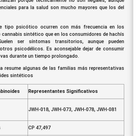
ializan porque técnicamente no son ilegales, aunque
enciales para la salud son mucho mayores que los del
 tipo psicótico ocurren con más frecuencia en los
cannabis sintético que en los consumidores de hachís
Suelen ser síntomas transitorios, aunque pueden
 otros psicodélicos.
Es aconsejable dejar de consumir
vas durante un tiempo prolongado.
la resume algunas de las familias más representativas
ides sintéticos
abinoides
Representantes Significativos
JWH-018, JWH-073, JWH-078, JWH-081
s
CP 47,497