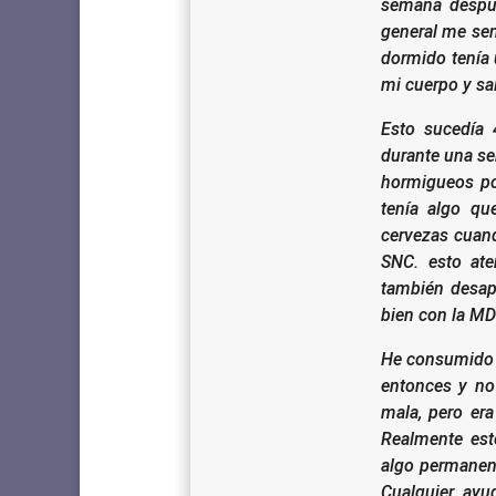
semana despu
general me sen
dormido tenía 
mi cuerpo y sal
Esto sucedía
durante una s
hormigueos po
tenía algo q
cervezas cuand
SNC.
esto at
también desap
bien con la M
He consumido 
entonces y no
mala, pero er
Realmente es
algo permanent
Cualquier ayu