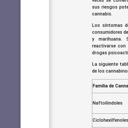
veces se comerc
sus riesgos pot
cannabis.
Los síntomas de
consumidores de 
y marihuana.
reactivarse con
drogas psicoacti
La siguiente tab
de los cannabino
Familia de Cann
Naftoilindoles
Ciclohexilfenole