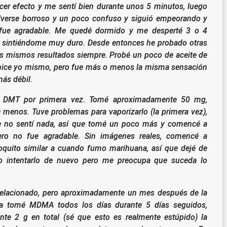
er efecto y me sentí bien durante unos 5 minutos, luego
verse borroso y un poco confuso y siguió empeorando y
 fue agradable. Me quedé dormido y me desperté 3 o 4
 sintiéndome muy duro.
Desde entonces he probado otras
os mismos resultados siempre.
Probé un poco de aceite de
hice yo mismo, pero fue más o menos la misma sensación
ás débil.
 DMT por primera vez. Tomé aproximadamente 50 mg,
menos. Tuve problemas para vaporizarlo (la primera vez),
e no sentí nada, así que tomé un poco más y comencé a
pero no fue agradable. Sin imágenes reales, comencé a
oquito similar a cuando fumo marihuana, así que dejé de
o intentarlo de nuevo pero me preocupa que suceda lo
 relacionado, pero aproximadamente un mes después de la
ica tomé MDMA todos los días durante 5 días seguidos,
te 2 g en total (sé que esto es realmente estúpido) la