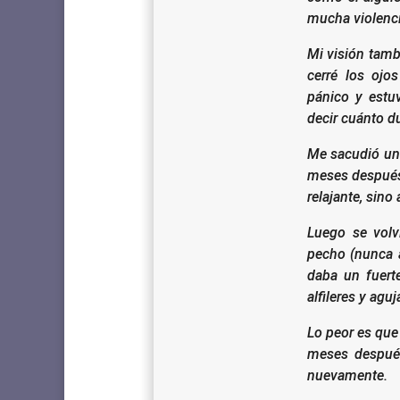
mucha violenci
Mi visión tamb
cerré los ojo
pánico y estu
decir cuánto d
Me sacudió un 
meses después 
relajante, sino
Luego se volv
pecho (nunca a
daba un fuer
alfileres y agu
Lo peor es que
meses después
nuevamente.