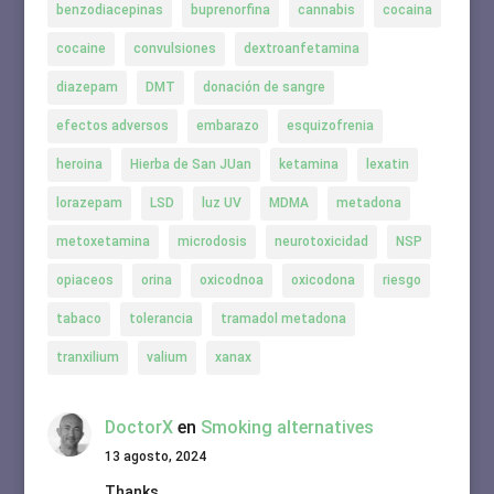
benzodiacepinas
buprenorfina
cannabis
cocaina
cocaine
convulsiones
dextroanfetamina
diazepam
DMT
donación de sangre
efectos adversos
embarazo
esquizofrenia
heroina
Hierba de San JUan
ketamina
lexatin
lorazepam
LSD
luz UV
MDMA
metadona
metoxetamina
microdosis
neurotoxicidad
NSP
opiaceos
orina
oxicodnoa
oxicodona
riesgo
tabaco
tolerancia
tramadol metadona
tranxilium
valium
xanax
DoctorX
en
Smoking alternatives
13 agosto, 2024
Thanks