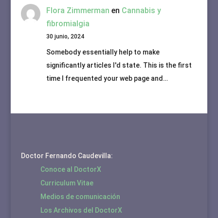
Flora Zimmerman
en
Cannabis y
fibromialgia
30 junio, 2024
Somebody essentially help to make
significantly articles I'd state. This is the first
time I frequented your web page and…
Doctor Fernando Caudevilla:
Conoce al DoctorX
Curriculum Vitae
Medios de comunicación
Los Archivos del DoctorX