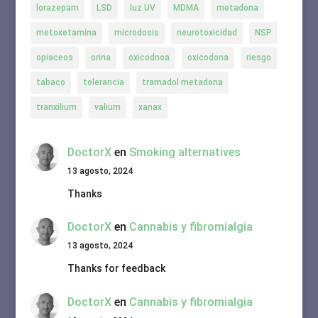
lorazepam
LSD
luz UV
MDMA
metadona
metoxetamina
microdosis
neurotoxicidad
NSP
opiaceos
orina
oxicodnoa
oxicodona
riesgo
tabaco
tolerancia
tramadol metadona
tranxilium
valium
xanax
DoctorX
en
Smoking alternatives
13 agosto, 2024
Thanks
DoctorX
en
Cannabis y fibromialgia
13 agosto, 2024
Thanks for feedback
DoctorX
en
Cannabis y fibromialgia