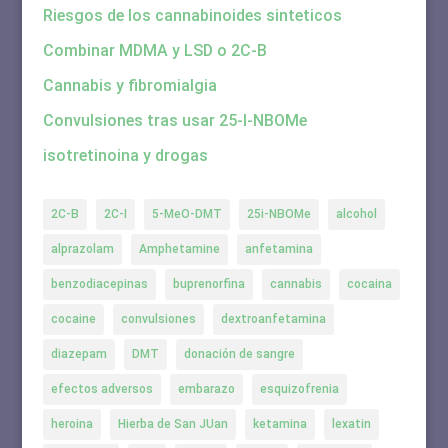
Riesgos de los cannabinoides sinteticos
Combinar MDMA y LSD o 2C-B
Cannabis y fibromialgia
Convulsiones tras usar 25-I-NBOMe
isotretinoina y drogas
2C-B
2C-I
5-MeO-DMT
25i-NBOMe
alcohol
alprazolam
Amphetamine
anfetamina
benzodiacepinas
buprenorfina
cannabis
cocaina
cocaine
convulsiones
dextroanfetamina
diazepam
DMT
donación de sangre
efectos adversos
embarazo
esquizofrenia
heroina
Hierba de San JUan
ketamina
lexatin