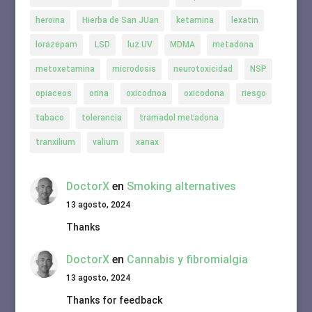
heroina
Hierba de San JUan
ketamina
lexatin
lorazepam
LSD
luz UV
MDMA
metadona
metoxetamina
microdosis
neurotoxicidad
NSP
opiaceos
orina
oxicodnoa
oxicodona
riesgo
tabaco
tolerancia
tramadol metadona
tranxilium
valium
xanax
DoctorX
en
Smoking alternatives
13 agosto, 2024
Thanks
DoctorX
en
Cannabis y fibromialgia
13 agosto, 2024
Thanks for feedback