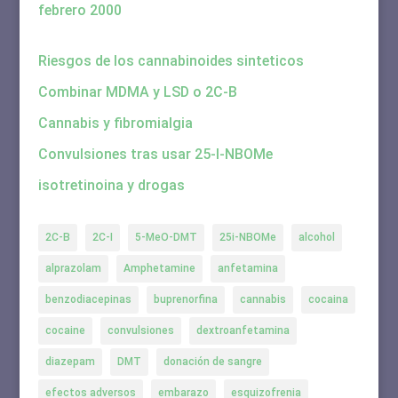
febrero 2000
Riesgos de los cannabinoides sinteticos
Combinar MDMA y LSD o 2C-B
Cannabis y fibromialgia
Convulsiones tras usar 25-I-NBOMe
isotretinoina y drogas
2C-B
2C-I
5-MeO-DMT
25i-NBOMe
alcohol
alprazolam
Amphetamine
anfetamina
benzodiacepinas
buprenorfina
cannabis
cocaina
cocaine
convulsiones
dextroanfetamina
diazepam
DMT
donación de sangre
efectos adversos
embarazo
esquizofrenia