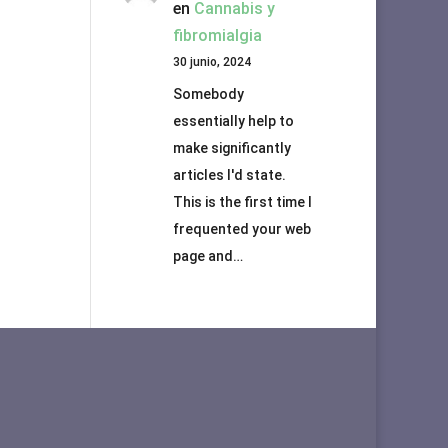
en
Cannabis y
fibromialgia
30 junio, 2024
Somebody
essentially help to
make significantly
articles I'd state.
This is the first time I
frequented your web
page and…