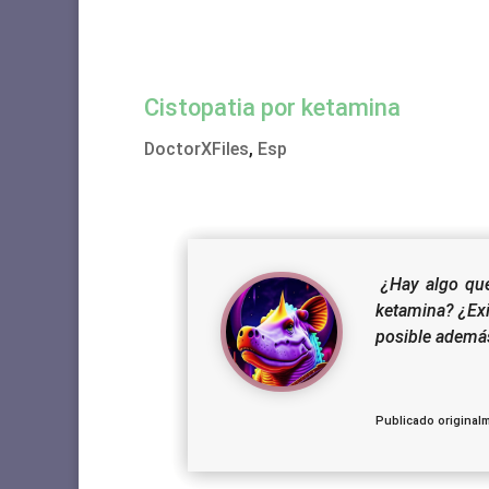
Cistopatia por ketamina
DoctorXFiles
,
Esp
¿Hay algo que 
ketamina?
¿Ex
posible además
Publicado originalm