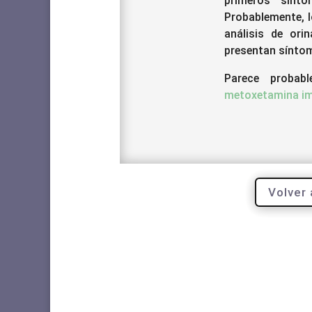
primeros sínto
Probablemente, l
análisis de ori
presentan síntom
Parece proba
metoxetamina im
Volver 