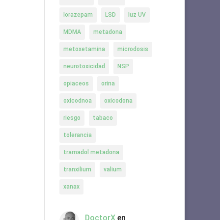
lorazepam
LSD
luz UV
MDMA
metadona
metoxetamina
microdosis
neurotoxicidad
NSP
opiaceos
orina
oxicodnoa
oxicodona
riesgo
tabaco
tolerancia
tramadol metadona
tranxilium
valium
xanax
DoctorX
en