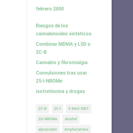
febrero 2000
Riesgos de los
cannabinoides sinteticos
Combinar MDMA y LSD o
2C-B
Cannabis y fibromialgia
Convulsiones tras usar
25-I-NBOMe
isotretinoina y drogas
2C-B
2C-I
5-MeO-DMT
25i-NBOMe
alcohol
alprazolam
Amphetamine