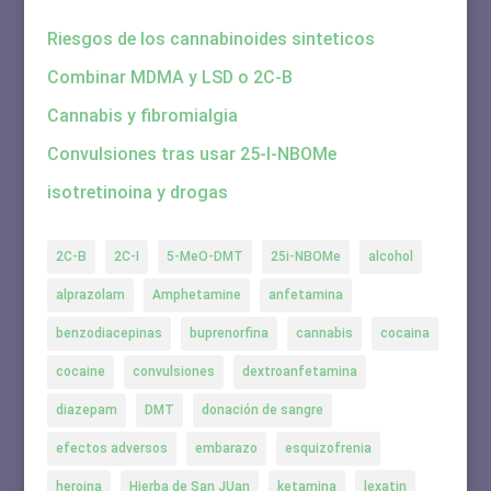
Riesgos de los cannabinoides sinteticos
Combinar MDMA y LSD o 2C-B
Cannabis y fibromialgia
Convulsiones tras usar 25-I-NBOMe
isotretinoina y drogas
2C-B
2C-I
5-MeO-DMT
25i-NBOMe
alcohol
alprazolam
Amphetamine
anfetamina
benzodiacepinas
buprenorfina
cannabis
cocaina
cocaine
convulsiones
dextroanfetamina
diazepam
DMT
donación de sangre
efectos adversos
embarazo
esquizofrenia
heroina
Hierba de San JUan
ketamina
lexatin