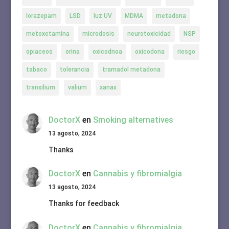
lorazepam
LSD
luz UV
MDMA
metadona
metoxetamina
microdosis
neurotoxicidad
NSP
opiaceos
orina
oxicodnoa
oxicodona
riesgo
tabaco
tolerancia
tramadol metadona
tranxilium
valium
xanax
DoctorX
en
Smoking alternatives
13 agosto, 2024
Thanks
DoctorX
en
Cannabis y fibromialgia
13 agosto, 2024
Thanks for feedback
DoctorX
en
Cannabis y fibromialgia