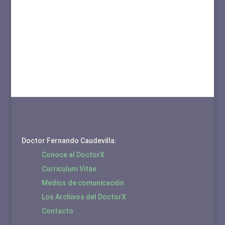
Doctor Fernando Caudevilla:
Conoce al DoctorX
Curriculum Vitae
Medios de comunicación
Los Archivos del DoctorX
Contacto