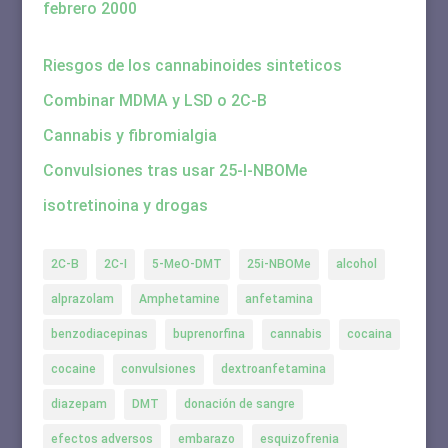
febrero 2000
Riesgos de los cannabinoides sinteticos
Combinar MDMA y LSD o 2C-B
Cannabis y fibromialgia
Convulsiones tras usar 25-I-NBOMe
isotretinoina y drogas
2C-B
2C-I
5-MeO-DMT
25i-NBOMe
alcohol
alprazolam
Amphetamine
anfetamina
benzodiacepinas
buprenorfina
cannabis
cocaina
cocaine
convulsiones
dextroanfetamina
diazepam
DMT
donación de sangre
efectos adversos
embarazo
esquizofrenia