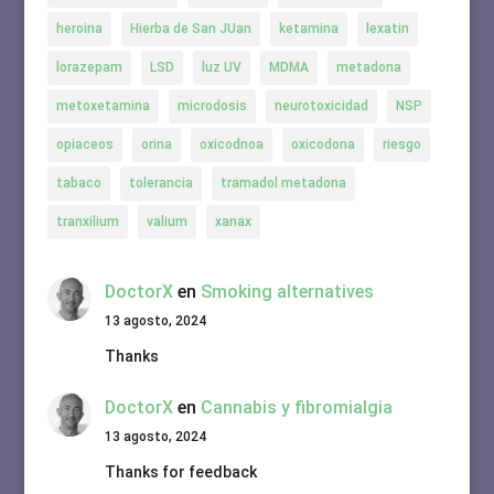
heroina
Hierba de San JUan
ketamina
lexatin
lorazepam
LSD
luz UV
MDMA
metadona
metoxetamina
microdosis
neurotoxicidad
NSP
opiaceos
orina
oxicodnoa
oxicodona
riesgo
tabaco
tolerancia
tramadol metadona
tranxilium
valium
xanax
DoctorX
en
Smoking alternatives
13 agosto, 2024
Thanks
DoctorX
en
Cannabis y fibromialgia
13 agosto, 2024
Thanks for feedback